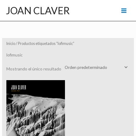
Ir
JOAN CLAVER
al
contenido
Inicio
/ Productos etiquetados “lofimusic”
lofimusic
Mostrando el único resultado